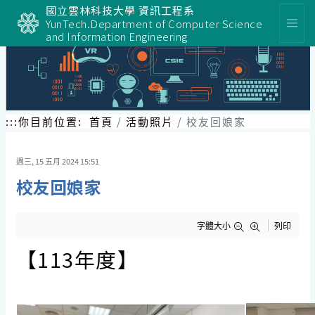
跳
國立雲林科技大學 資訊工程系
到
YunTech.Department of Computer Science
主
and Information Engineering
要
內
容
區
塊
:::
你目前位置:
首頁
活動照片
校友回娘家
週三, 15 五月 2024 15:51
校友回娘家
字體大小
列印
【113年度】