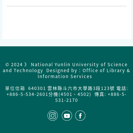
© 2024 》 National Yunlin University of Science
and Technology Designed by：Office of Library &
Information Services
單位信箱
640301 雲林縣斗六市大學路3段123號 電話:
+886-5-534-2601分機(4501、4502) 傳真: +886-5-
531-2170