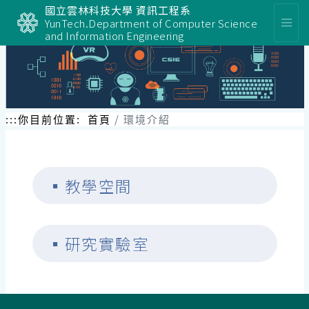
跳
國立雲林科技大學 資訊工程系
到
YunTech.Department of Computer Science
主
and Information Engineering
要
內
容
區
塊
:::
你目前位置:
首頁
環境介紹
▪
教學空間
▪
研究實驗室