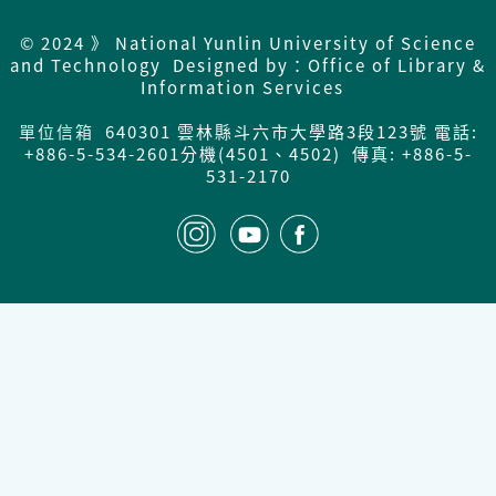
© 2024 》 National Yunlin University of Science
and Technology Designed by：Office of Library &
Information Services
單位信箱
640301 雲林縣斗六市大學路3段123號 電話:
+886-5-534-2601分機(4501、4502) 傳真: +886-5-
531-2170