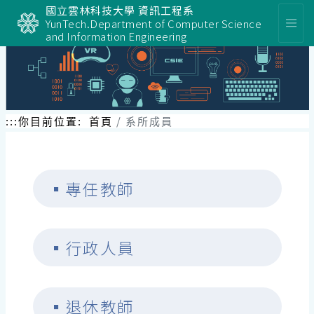
跳
國立雲林科技大學 資訊工程系
到
YunTech.Department of Computer Science
主
and Information Engineering
要
內
容
區
塊
:::
你目前位置:
首頁
系所成員
▪
專任教師
▪
行政人員
▪
退休教師