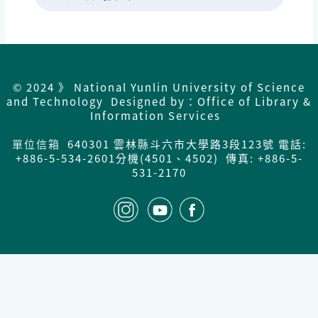
© 2024 》 National Yunlin University of Science
and Technology Designed by：Office of Library &
Information Services
單位信箱
640301 雲林縣斗六市大學路3段123號 電話:
+886-5-534-2601分機(4501、4502) 傳真: +886-5-
531-2170