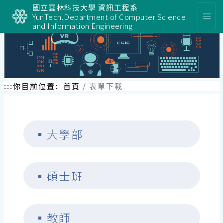
跳
國立雲林科技大學 資訊工程系
到
YunTech.Department of Computer Science
主
and Information Engineering
要
內
容
區
塊
:::
你目前位置:
首頁
表單下載
▪
大學部
▪
碩士班
▪
教師