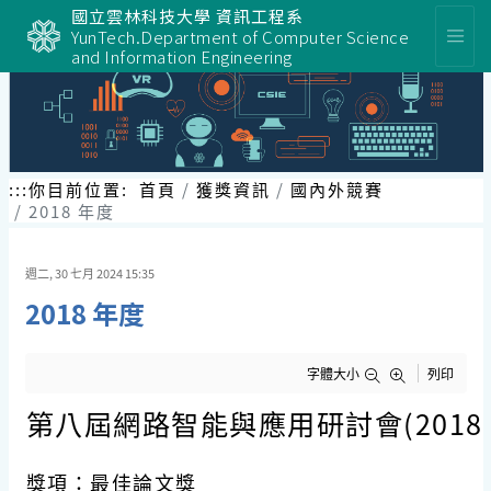
跳
國立雲林科技大學 資訊工程系
到
YunTech.Department of Computer Science
主
and Information Engineering
要
內
容
區
塊
:::
你目前位置:
首頁
獲獎資訊
國內外競賽
2018 年度
週二, 30 七月 2024 15:35
2018 年度
字體大小
列印
第八屆網路智能與應用研討會(2018 N
獎項：最佳論文獎