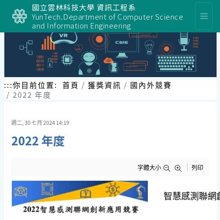
跳
國立雲林科技大學 資訊工程系
到
YunTech.Department of Computer Science
主
and Information Engineering
要
內
容
區
塊
:::
你目前位置:
首頁
獲獎資訊
國內外競賽
2022 年度
週二, 30 七月 2024 14:19
2022 年度
字體大小
列印
智慧感測聯網