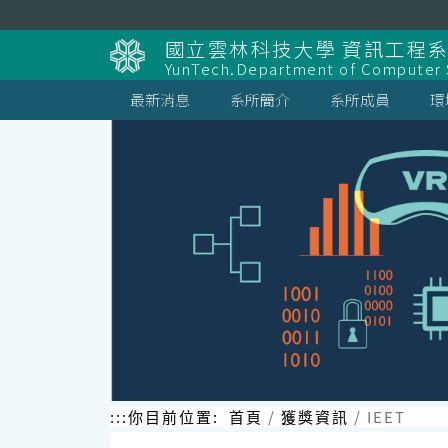
跳
到
國立雲林科技大學 資訊工程
主
YunTech.Department of Computer S
要
內
最新消息
系所簡介
系所成員
環
容
區
塊
:::
你目前位置:
首頁
獲獎資訊
IEET