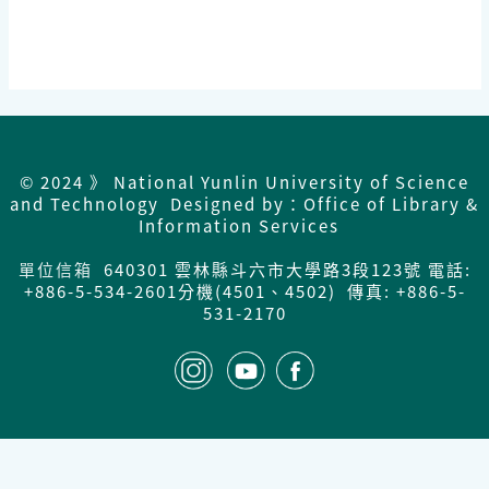
© 2024 》 National Yunlin University of Science
and Technology Designed by：Office of Library &
Information Services
單位信箱
640301 雲林縣斗六市大學路3段123號 電話:
+886-5-534-2601分機(4501、4502) 傳真: +886-5-
531-2170