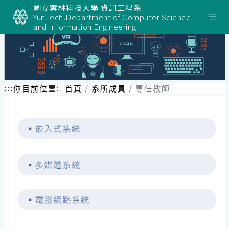
跳
國立雲林科技大學 資訊工程系
到
YunTech.Department of Computer Science
主
and Information Engineering
要
內
容
區
塊
:::
你目前位置:
首頁
系所成員
專任教師