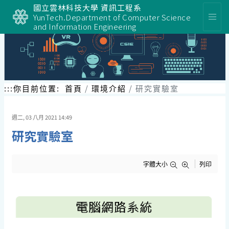
跳
國立雲林科技大學 資訊工程系
到
YunTech.Department of Computer Science
主
and Information Engineering
要
內
容
區
塊
:::
你目前位置:
首頁
環境介紹
研究實驗室
週二, 03 八月 2021 14:49
研究實驗室
字體大小
列印