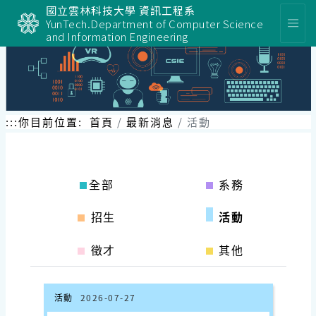
跳
國立雲林科技大學 資訊工程系
到
YunTech.Department of Computer Science
主
and Information Engineering
要
內
容
區
塊
:::
你目前位置:
首頁
最新消息
活動
全部
系務
招生
活動
徵才
其他
活動
2026-07-27