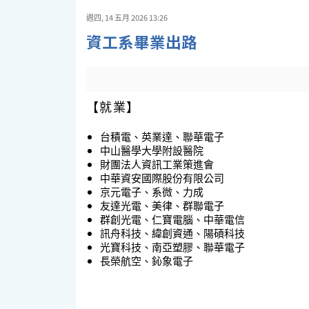
週四, 14 五月 2026 13:26
資工系畢業出路
【就業】
台積電、英業達、聯華電子
中山醫學大學附設醫院
財團法人資訊工業策進會
中華資安國際股份有限公司
京元電子、系微、力成
友達光電、美律、群聯電子
群創光電、仁寶電腦、中華電信
訊舟科技、緯創資通、陽碩科技
光寶科技、南亞塑膠、聯華電子
長榮航空、鈊象電子