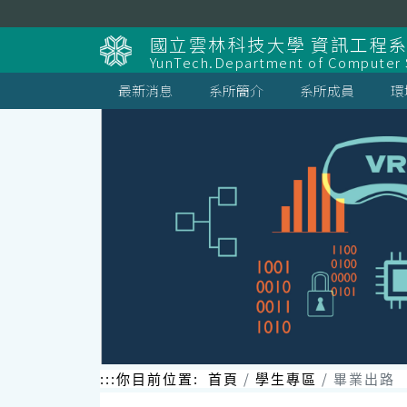
跳
到
國立雲林科技大學 資訊工程
主
YunTech.Department of Computer S
要
內
最新消息
系所簡介
系所成員
環
容
區
塊
:::
你目前位置:
首頁
學生專區
畢業出路