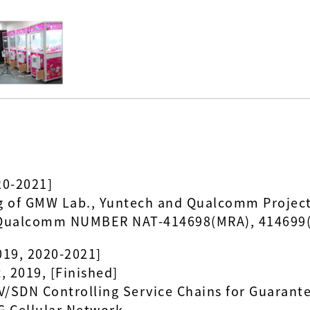
20-2021]
g of GMW Lab., Yuntech and Qualcomm Project
 Qualcomm NUMBER NAT-414698(MRA), 414699
9, 2020-2021]
 2019, [Finished]
V/SDN Controlling Service Chains for Guarant
G Cellular Network