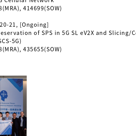
(MRA), 414699(SOW)
0-21, [Ongoing]
servation of SPS in 5G SL eV2X and Slicing/C
2SCS-5G)
(MRA), 435655(SOW)