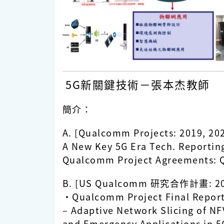
5G新關鍵技術－張本杰教師
簡介：
A. [Qualcomm Projects: 2019, 20
A New Key 5G Era Tech. Reportin
Qualcomm Project Agreements:
B. [US Qualcomm 研究合作計畫: 201
•Qualcomm Project Final Report,
‒ Adaptive Network Slicing of NF
and Emergency Applications in 5