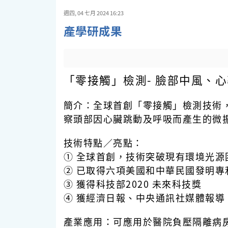
週四, 04 七月 2024 16:23
產學研成果
「零接觸」檢測-
臉部中風、心
簡介：
全球首創「零接觸」檢測技術
察頭部因心臟跳動及呼吸而產生的微
技術特點／亮點：
① 全球首創，技術突破現有環境光源
② 已取得六項美國和中華民國發明專
③ 獲得科技部2020 未來科技獎
④ 獲經濟日報、中央通訊社媒體報導
產業應用：
可應用於醫院負壓隔離病