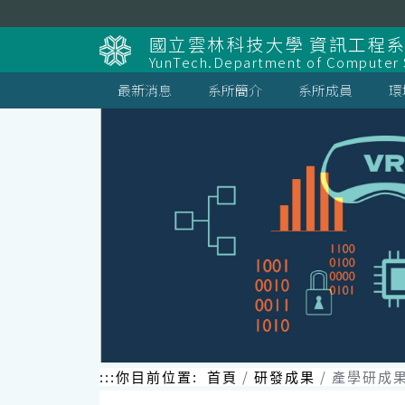
跳
到
國立雲林科技大學 資訊工程
主
YunTech.Department of Computer S
要
內
最新消息
系所簡介
系所成員
環
容
區
塊
:::
你目前位置:
首頁
研發成果
產學研成