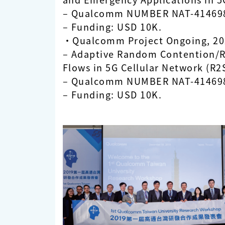
‒ Qualcomm NUMBER NAT-414698
‒ Funding: USD 10K.
•Qualcomm Project Ongoing, 202
‒ Adaptive Random Contention/Re
Flows in 5G Cellular Network (R
‒ Qualcomm NUMBER NAT-414698
‒ Funding: USD 10K.