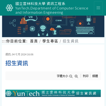
跳
國立雲林科技大學 資訊工程系
到
YunTech.Department of Computer Science
主
and Information Engineering
要
內
容
區
塊
:::
你目前位置:
首頁
學生專區
招生資訊
週四, 04 七月 2024 16:06
招生資訊
字體大小
列印
媒體