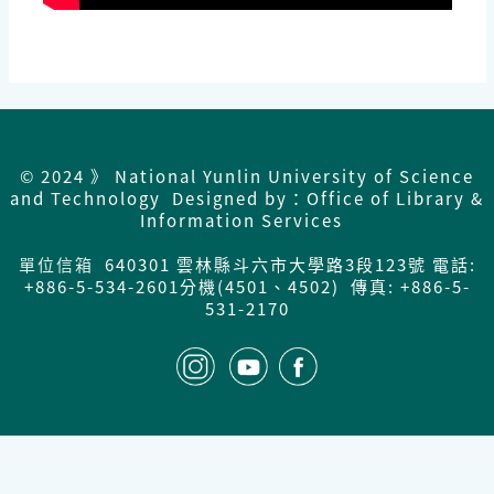
© 2024 》 National Yunlin University of Science
and Technology Designed by：Office of Library &
Information Services
單位信箱
640301 雲林縣斗六市大學路3段123號 電話:
+886-5-534-2601分機(4501、4502) 傳真: +886-5-
531-2170