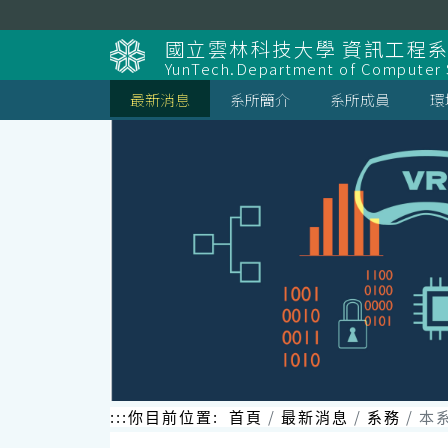
跳
到
國立雲林科技大學 資訊工程
主
YunTech.Department of Computer S
要
內
最新消息
系所簡介
系所成員
環
容
區
塊
:::
你目前位置:
首頁
最新消息
系務
本